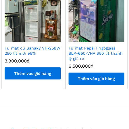
Tủ mát cũ Sanaky VH-258W
Tủ mát Pepsi Frigoglass
250 lít mới 95%
SLP-650-VHA 650 lít thanh
lý giá rẻ
3,900,000
₫
6,500,000
₫
Thêm vào giỏ hàng
Thêm vào giỏ hàng