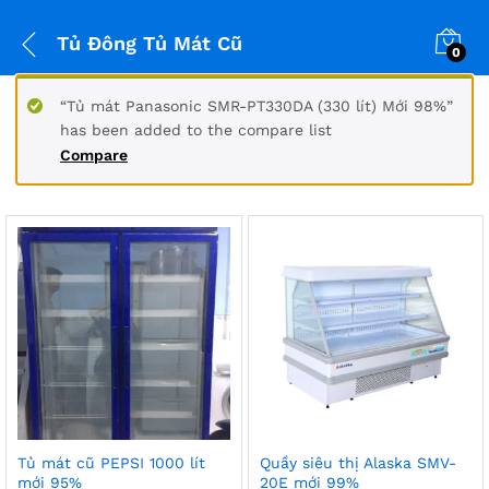
Tủ Đông Tủ Mát Cũ
0
“Tủ mát Panasonic SMR-PT330DA (330 lít) Mới 98%”
has been added to the compare list
Compare
ểu
Tủ mát cũ PEPSI 1000 lít
Quầy siêu thị Alaska SMV-
mới 95%
20E mới 99%