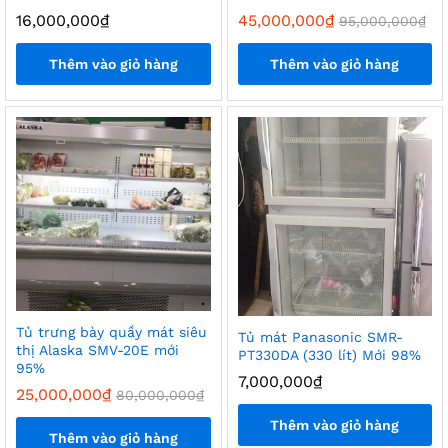
16,000,000
₫
45,000,000
₫
95,000,000
₫
Thêm vào giỏ hàng
Thêm vào giỏ hàng
Tủ trưng bày quầy mát siêu
Tủ mát Panasonic SMR-
thị Alaska SMV-20E mới
PT330DA (330 lít) Mới 98%
95%
7,000,000
₫
25,000,000
₫
80,000,000
₫
Thêm vào giỏ hàng
Thêm vào giỏ hàng