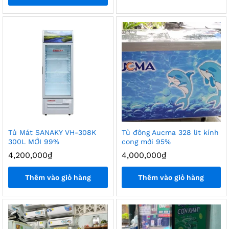
Tủ Mát SANAKY VH-308K
Tủ đông Aucma 328 lit kính
300L MỚI 99%
cong mới 95%
4,200,000
₫
4,000,000
₫
Thêm vào giỏ hàng
Thêm vào giỏ hàng