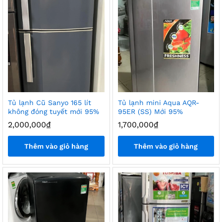
Tủ lạnh Cũ Sanyo 165 lít
Tủ lạnh mini Aqua AQR-
không đóng tuyết mới 95%
95ER (SS) Mới 95%
2,000,000
₫
1,700,000
₫
Thêm vào giỏ hàng
Thêm vào giỏ hàng