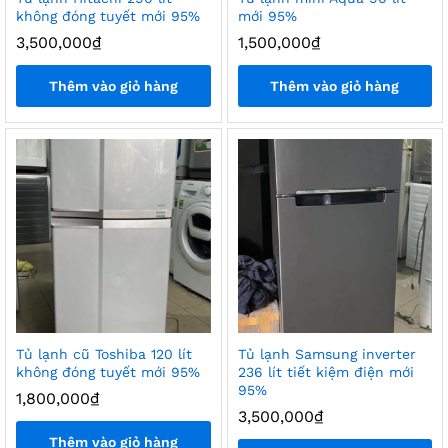
không đóng tuyết mới 95%
mới 95%
3,500,000
₫
1,500,000
₫
Thêm vào giỏ hàng
Thêm vào giỏ hàng
Tủ lạnh cũ Toshiba 120 lít
Tủ lạnh Samsung inverter
không đóng tuyết mới 95%
236 lít tiết kiệm điện mới
95%
1,800,000
₫
3,500,000
₫
Thêm vào giỏ hàng