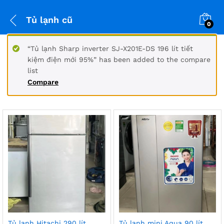
Tủ lạnh cũ
0
“Tủ lạnh Sharp inverter SJ-X201E-DS 196 lít tiết
kiệm điện mới 95%” has been added to the compare
list
Compare
ểu
Tủ lạnh Hitachi 290 lít
Tủ lạnh mini Aqua 90 lít