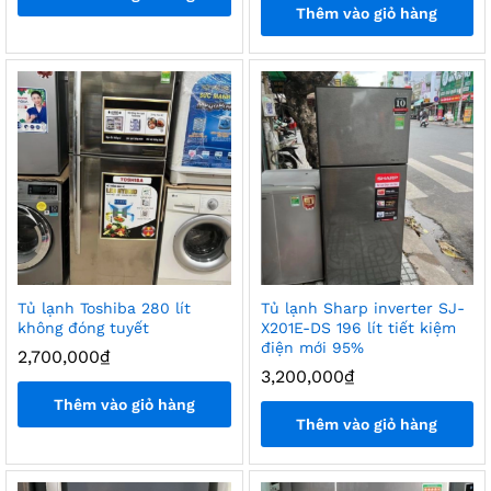
Thêm vào giỏ hàng
Tủ lạnh Toshiba 280 lít
Tủ lạnh Sharp inverter SJ-
không đóng tuyết
X201E-DS 196 lít tiết kiệm
điện mới 95%
2,700,000
₫
3,200,000
₫
Thêm vào giỏ hàng
Thêm vào giỏ hàng