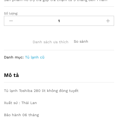
Số lượng:
ác
số
lượng
So sánh
Danh sách ưa thích
Danh mục:
Tủ lạnh cũ
Mô tả
Tủ lạnh Toshiba 280 lít không đóng tuyết
Xuất sứ : Thái Lan
Bảo hành 06 tháng