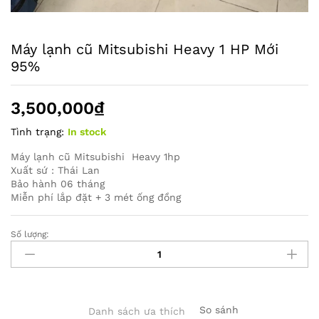
Máy lạnh cũ Mitsubishi Heavy 1 HP Mới
95%
3,500,000
₫
Tình trạng:
In stock
Máy lạnh cũ Mitsubishi Heavy 1hp
Xuất sứ : Thái Lan
Bảo hành 06 tháng
Miễn phí lắp đặt + 3 mét ống đồng
Số lượng:
ác
số
lượng
So sánh
Danh sách ưa thích