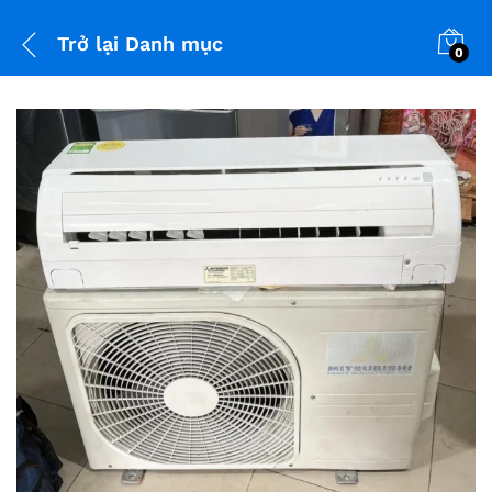
Trở lại
Danh mục
0