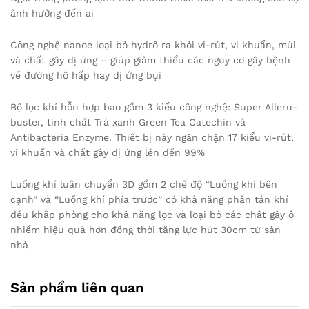
ảnh hưởng đến ai
Công nghệ nanoe loại bỏ hydrô ra khỏi vi-rút, vi khuẩn, mùi
và chất gây dị ứng – giúp giảm thiểu các nguy cơ gây bệnh
về đường hô hấp hay dị ứng bụi
Bộ lọc khí hỗn hợp bao gồm 3 kiểu công nghệ: Super Alleru-
buster, tinh chất Trà xanh Green Tea Catechin và
Antibacteria Enzyme. Thiết bị này ngăn chặn 17 kiểu vi-rút,
vi khuẩn và chất gây dị ứng lên đến 99%
Luồng khí luân chuyển 3D gồm 2 chế độ “Luồng khí bên
cạnh” và “Luồng khí phía trước” có khả năng phân tán khí
đều khắp phòng cho khả năng lọc và loại bỏ các chất gây ô
nhiểm hiệu quả hơn đồng thời tăng lực hút 30cm từ sàn
nhà
Sản phẩm liên quan