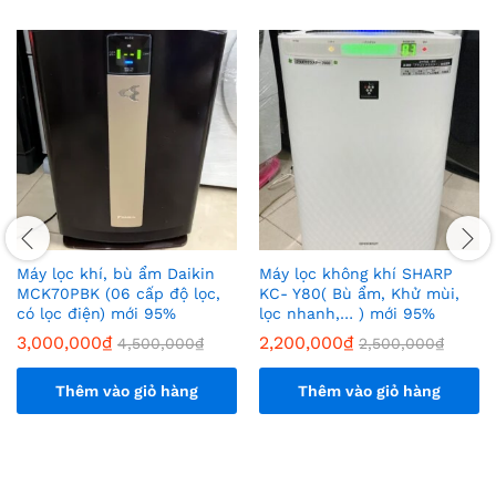
Máy lọc khí, bù ẩm Daikin
Máy lọc không khí SHARP
MCK70PBK (06 cấp độ lọc,
KC- Y80( Bù ẩm, Khử mùi,
có lọc điện) mới 95%
lọc nhanh,… ) mới 95%
3,000,000
₫
2,200,000
₫
4,500,000
₫
2,500,000
₫
Thêm vào giỏ hàng
Thêm vào giỏ hàng