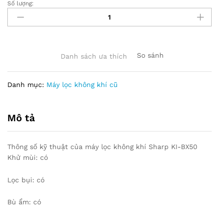
Số lượng:
ác
số
lượng
So sánh
Danh sách ưa thích
Danh mục:
Máy lọc không khí cũ
Mô tả
Thông số kỹ thuật của máy lọc không khí Sharp KI-BX50
Khử mùi: có
Lọc bụi: có
Bù ẩm: có