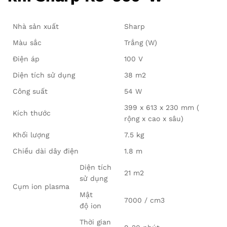
Nhà sản xuất
Sharp
Màu sắc
Trắng (W)
Điện áp
100 V
Diện tích sử dụng
38 m2
Công suất
54 W
399 x 613 x 230 mm (
Kích thước
rộng x cao x sâu)
Khối lượng
7.5 kg
Chiều dài dây điện
1.8 m
Diện tích
21 m2
sử dụng
Cụm ion plasma
Mật
7000 / cm3
độ ion
Thời gian