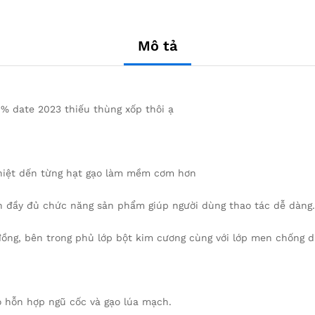
Mô tả
% date 2023 thiếu thùng xốp thôi ạ
nhiệt dến từng hạt gạo làm mềm cơm hơn
 đầy đủ chức năng sản phẩm giúp người dùng thao tác dễ dàng.
ồng, bên trong phủ lớp bột kim cương cùng với lớp men chống dí
o hỗn hợp ngũ cốc và gạo lúa mạch.