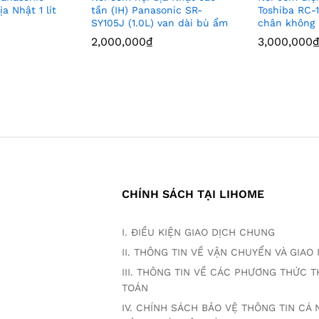
a Nhật 1 lít
tần (IH) Panasonic SR-
Toshiba RC-
SY105J (1.0L) van dài bù ẩm
chân không
2,000,000
2,000,000
₫
₫
3,000,000
3,000,000
₫
₫
CHÍNH SÁCH TẠI LIHOME
I. ĐIỀU KIỆN GIAO DỊCH CHUNG
II. THÔNG TIN VỀ VẬN CHUYỂN VÀ GIA
III. THÔNG TIN VỀ CÁC PHƯƠNG THỨC 
TOÁN
IV. CHÍNH SÁCH BẢO VỆ THÔNG TIN CÁ