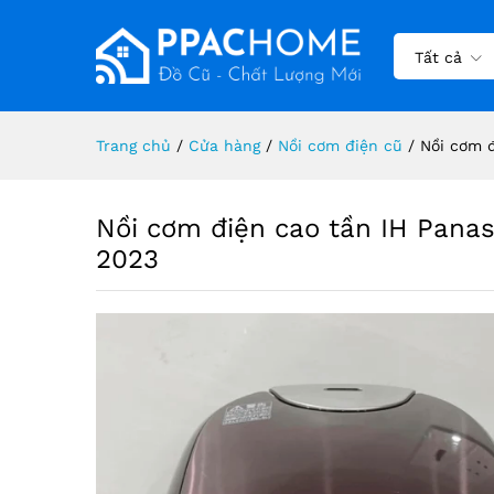
Nồi cơm điện cao tần IH Pan
Mô tả
Tất cả
Trang chủ
/
Cửa hàng
/
Nồi cơm điện cũ
/
Nồi cơm 
Nồi cơm điện cao tần IH Pana
2023