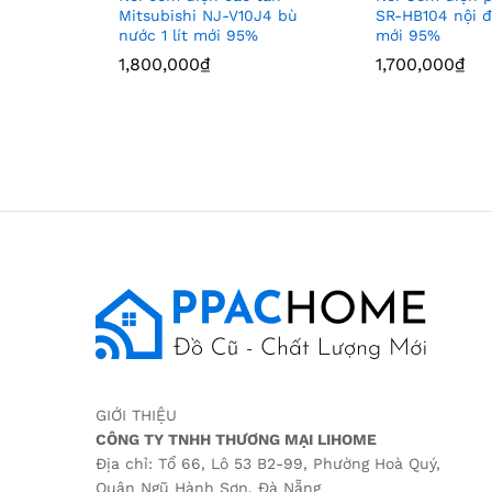
Mitsubishi NJ-V10J4 bù
SR-HB104 nội đị
nước 1 lít mới 95%
mới 95%
1,800,000
1,800,000
₫
₫
1,700,000
1,700,000
₫
₫
GIỚI THIỆU
CÔNG TY TNHH THƯƠNG MẠI LIHOME
Địa chỉ: Tổ 66, Lô 53 B2-99, Phường Hoà Quý,
Quận Ngũ Hành Sơn, Đà Nẵng