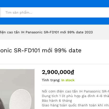
asonic SR-FD101 mới 99% date 2023
điện cao tần IH Panasonic SR-FD101 mới 99% date 2023
sonic SR-FD101 mới 99% date
2,900,000
₫
Tình trạng:
In stock
Nồi cơm điện cao tần IH Panasonic SR-
Dung tích 1 lít phù hợp gia đình 4-6 th
Bảo hành 6 tháng
Giao hàng toàn quốc thanh toán khi n