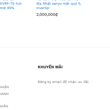
10VRP-TS hút
địa Nhật sanyo mặt quỷ 1L
SR-HB10E4
 mới 95%
Inverter
lít mới 9
2,000,000
2,000,000
₫
₫
1,700,00
1,700,00
KHUYẾN MÃI
Đăng ký email để nhận ưu đãi
O NHẬN
THANH
 NHÂN