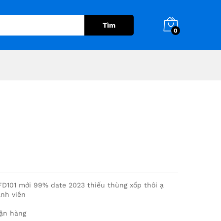
2,900,000
₫
Thêm vào giỏ hàng
Tìm
0
FD101 mới 99% date 2023 thiếu thùng xốp thôi ạ
ành viên
hận hàng