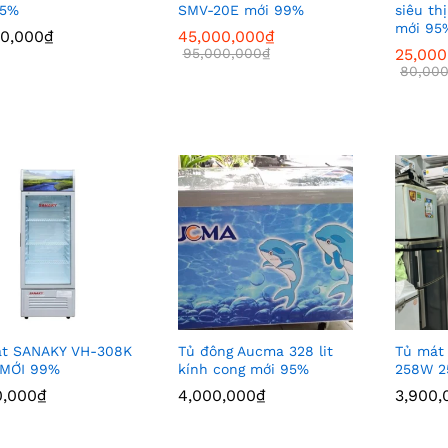
95%
SMV-20E mới 99%
siêu th
mới 95
00,000
00,000
₫
₫
45,000,000
45,000,000
₫
₫
95,000,000
95,000,000
₫
₫
25,000
25,000
80,000
80,000
át SANAKY VH-308K
Tủ đông Aucma 328 lit
Tủ mát
 MỚI 99%
kính cong mới 95%
258W 25
0,000
0,000
₫
₫
4,000,000
4,000,000
₫
₫
3,900,
3,900,