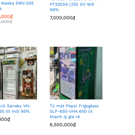
ị Alaska SMV-20E
PT330DA (330 lít) Mới
%
98%
,000
,000
₫
₫
7,000,000
7,000,000
₫
₫
,000
,000
₫
₫
 cũ Sanaky VH-
Tủ mát Pepsi Frigoglass
0 lít mới 95%
SLP-650-VHA 650 lít
thanh lý giá rẻ
000
000
₫
₫
6,500,000
6,500,000
₫
₫