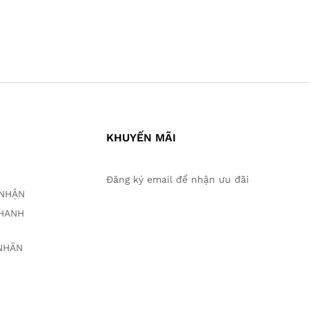
KHUYẾN MÃI
Đăng ký email để nhận ưu đãi
O NHẬN
THANH
 NHÂN