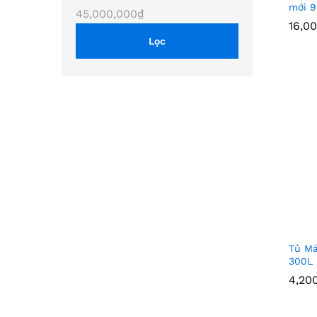
tối
tối
mới 
45,000,000₫
16,0
16,0
thiểu
đa
Lọc
Tủ M
300L
4,20
4,20