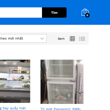
Tìm
0
theo mới nhất
Xem
g bày quầy mát
Tủ mát Panasonic SMR-