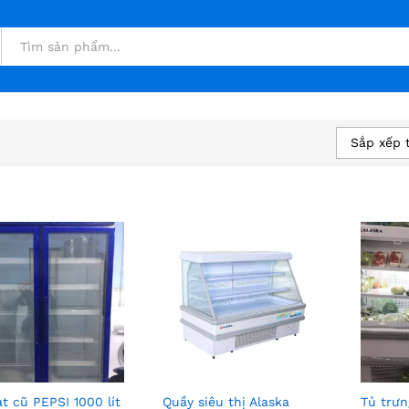
Sắp xếp 
t cũ PEPSI 1000 lít
Quầy siêu thị Alaska
Tủ trưn