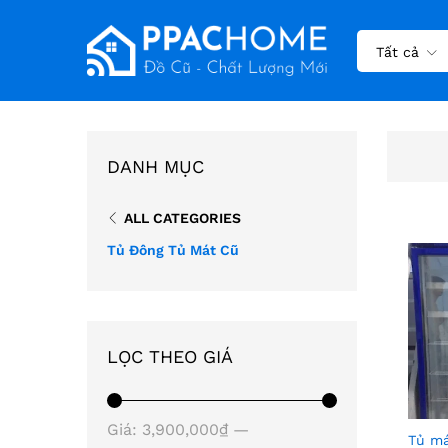
Tất cả
DANH MỤC
ALL CATEGORIES
Tủ Đông Tủ Mát Cũ
LỌC THEO GIÁ
Giá
Giá
Giá:
3,900,000₫
—
Tủ má