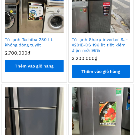
Tủ lạnh Toshiba 280 lít
Tủ lạnh Sharp inverter SJ-
không đóng tuyết
X201E-DS 196 lít tiết kiệm
điện mới 95%
2,700,000
₫
3,200,000
₫
Thêm vào giỏ hàng
Thêm vào giỏ hàng