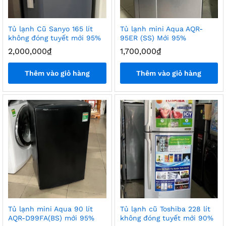
Tủ lạnh Cũ Sanyo 165 lít
Tủ lạnh mini Aqua AQR-
không đóng tuyết mới 95%
95ER (SS) Mới 95%
2,000,000
₫
1,700,000
₫
Thêm vào giỏ hàng
Thêm vào giỏ hàng
Tủ lạnh mini Aqua 90 lít
Tủ lạnh cũ Toshiba 228 lít
AQR-D99FA(BS) mới 95%
không đóng tuyết mới 90%