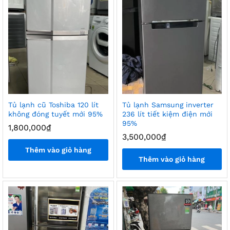
Tủ lạnh cũ Toshiba 120 lít
Tủ lạnh Samsung inverter
không đóng tuyết mới 95%
236 lít tiết kiệm điện mới
95%
1,800,000
₫
3,500,000
₫
Thêm vào giỏ hàng
Thêm vào giỏ hàng